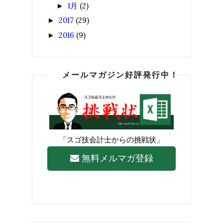
1月
(2)
►
2017
(29)
►
2016
(9)
►
メールマガジン好評発行中！
「スゴ技会計士からの挑戦状」
無料メルマガ登録